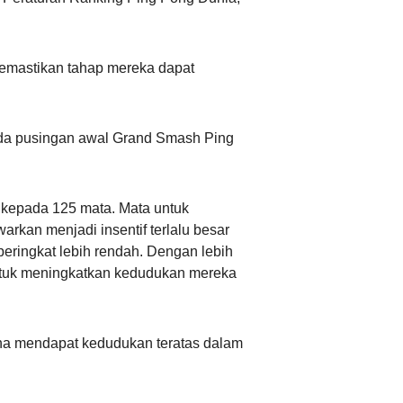
عربي
memastikan tahap mereka dapat
한국어
Deutsch
ada pusingan awal Grand Smash Ping
Português
kepada 125 mata. Mata untuk
Kiswahili
arkan menjadi insentif terlalu besar
ringkat lebih rendah. Dengan lebih
Italiano
ntuk meningkatkan kedudukan mereka
Қазақ тілі
hina mendapat kedudukan teratas dalam
ภาษาไทย
Bahasa Melayu