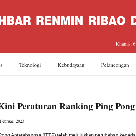
Khamis, 6
es
Teknologi
Kebudayaan
Pelancongan
ni Peraturan Ranking Ping Pong
Februari 2023
Pong Antarabangsa (ITTF) telah meluluskan perubahan kepada