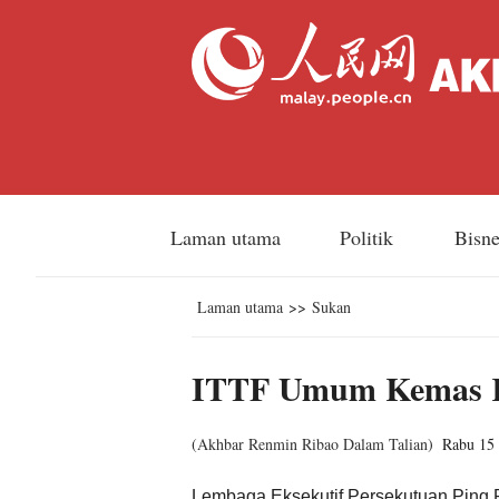
Laman utama
Politik
Bisn
Laman utama
>>
Sukan
ITTF Umum Kemas Ki
(
Akhbar Renmin Ribao Dalam Talian
)
Rabu 15 
Lembaga Eksekutif Persekutuan Ping 