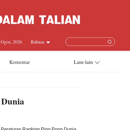
 Ogos, 2026
Bahasa
中文简体
Komentar
Lain-lain
English
China-ASEAN
日本語
China-Dunia
 Dunia
Français
Terkini
Español
Русский
 Peraturan Ranking Ping Pong Dunia,