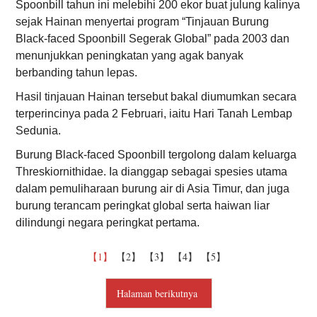
Spoonbill tahun ini melebihi 200 ekor buat julung kalinya
sejak Hainan menyertai program “Tinjauan Burung
Black-faced Spoonbill Segerak Global” pada 2003 dan
menunjukkan peningkatan yang agak banyak
berbanding tahun lepas.
Hasil tinjauan Hainan tersebut bakal diumumkan secara
terperincinya pada 2 Februari, iaitu Hari Tanah Lembap
Sedunia.
Burung Black-faced Spoonbill tergolong dalam keluarga
Threskiornithidae. Ia dianggap sebagai spesies utama
dalam pemuliharaan burung air di Asia Timur, dan juga
burung terancam peringkat global serta haiwan liar
dilindungi negara peringkat pertama.
【1】
【2】
【3】
【4】
【5】
Halaman berikutnya