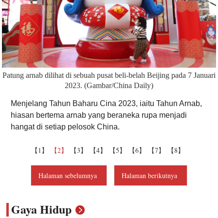
Patung arnab dilihat di sebuah pusat beli-belah Beijing pada 7 Januari
2023. (Gambar/China Daily)
Menjelang Tahun Baharu Cina 2023, iaitu Tahun Arnab,
hiasan bertema arnab yang beraneka rupa menjadi
hangat di setiap pelosok China.
【1】
【2】
【3】
【4】
【5】
【6】
【7】
【8】
Halaman sebelumnya
Halaman berikutnya
Gaya Hidup