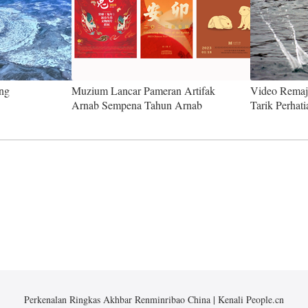
ing
Muzium Lancar Pameran Artifak
Video Remaj
Arnab Sempena Tahun Arnab
Tarik Perhati
Perkenalan Ringkas Akhbar Renminribao China
|
Kenali People.cn