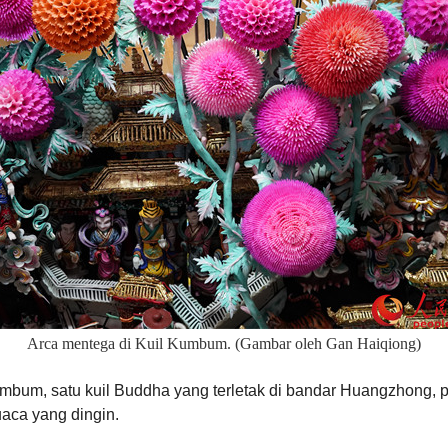
Arca mentega di Kuil Kumbum. (Gambar oleh Gan Haiqiong)
um, satu kuil Buddha yang terletak di bandar Huangzhong, pro
aca yang dingin.