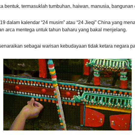
a bentuk, termasuklah tumbuhan, haiwan, manusia, bangunan 
e-19 dalam kalendar “24 musim” atau “24 Jieqi” China yang me
n arca mentega untuk tahun baharu yang bakal menjelang.
senaraikan sebagai warisan kebudayaan tidak ketara negara p