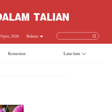
7 Ogos, 2026
Bahasa
中文简体
Komentar
Lain-lain
English
China-ASEAN
日本語
China-Dunia
Français
Terkini
Español
Русский