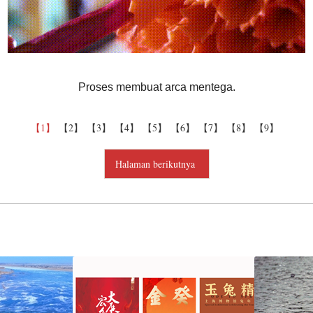
Proses membuat arca mentega.
【1】
【2】
【3】
【4】
【5】
【6】
【7】
【8】
【9】
Halaman berikutnya