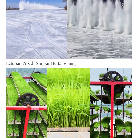
Letupan Ais di Sungai Heilongjiang