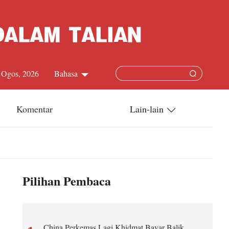
7 Ogos, 2026
Bahasa
中文简体
Komentar
Lain-lain
English
China-ASEAN
日本語
China-Dunia
Pilihan Pembaca
Français
Terkini
Español
China Perkemas Lagi Khidmat Bayar Balik
Русский