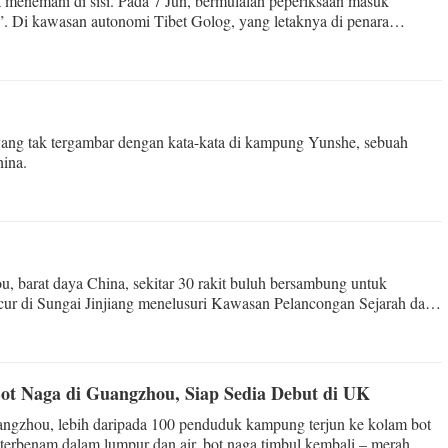
a menemani di sisi. Pada 7 Jun, bermulalah peperiksaan masuk
”. Di kawasan autonomi Tibet Golog, yang letaknya di penara
yang tak tergambar dengan kata-kata di kampung Yunshe, sebuah
hina.
u, barat daya China, sekitar 30 rakit buluh bersambung untuk
ur di Sungai Jinjiang menelusuri Kawasan Pelancongan Sejarah dan
t Naga di Guangzhou, Siap Sedia Debut di UK
angzhou, lebih daripada 100 penduduk kampung terjun ke kolam bot
 terbenam dalam lumpur dan air, bot naga timbul kembali – merah,