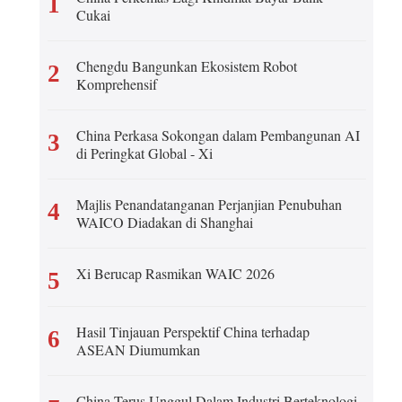
1
Cukai
عربي
Chengdu Bangunkan Ekosistem Robot
2
Komprehensif
한국어
Deutsch
China Perkasa Sokongan dalam Pembangunan AI
3
di Peringkat Global - Xi
Português
Majlis Penandatanganan Perjanjian Penubuhan
4
Kiswahili
WAICO Diadakan di Shanghai
Italiano
Xi Berucap Rasmikan WAIC 2026
5
Қазақ тілі
Hasil Tinjauan Perspektif China terhadap
6
ASEAN Diumumkan
ภาษาไทย
Bahasa Melayu
China Terus Unggul Dalam Industri Berteknologi