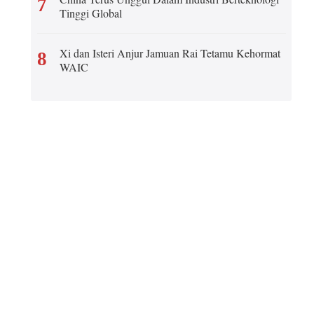
7
Tinggi Global
Ελληνικά
Xi dan Isteri Anjur Jamuan Rai Tetamu Kehormat
8
Tiếng Việt
WAIC
اردو
हिन्दी