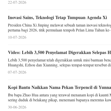
22-07-2026
Inovasi Sains, Teknologi Tetap Tumpuan Agenda Xi
Presiden China Xi Jinping melawat sebuah taman inovasi teknolog
pertama bagi 2026, titik permulaan tempoh Pelan Lima Tahun ke
10-07-2026
Video: Lebih 3,500 Penyelamat Digerakkan Selepas H
Lebih 3,500 penyelamat telah digerakkan untuk misi bantuan benc
Huangshi, Ezhou dan Xianning, selepas tempat-tempat tersebut di
lapan maut dan seorang hilang.
07-07-2026
Kopi Bantu Naikkan Nama Pekan Terpencil di Yunn
Ibu bapa Zhao Hua antara yang terawal menanam kopi di kaunti M
sering duduk di belakang pikap, menemani bapanya merentas kaw
mengasing-asingkan barang milik bapanya, dia terj
30-06-2026