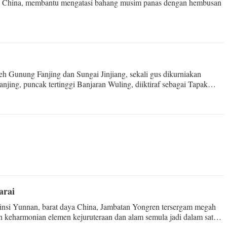
aya China, membantu mengatasi bahang musim panas dengan hembusan
oleh Gunung Fanjing dan Sungai Jinjiang, sekali gus dikurniakan
anjing, puncak tertinggi Banjaran Wuling, diiktiraf sebagai Tapak
arai
vinsi Yunnan, barat daya China, Jambatan Yongren tersergam megah
n keharmonian elemen kejuruteraan dan alam semula jadi dalam satu