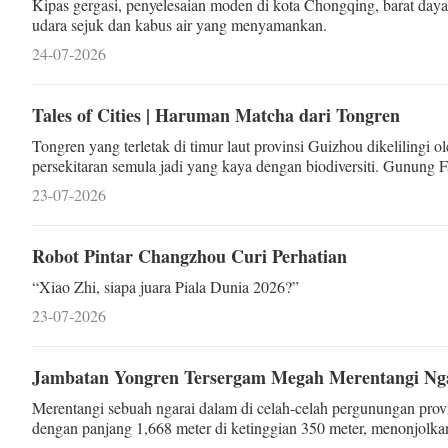
Kipas gergasi, penyelesaian moden di kota Chongqing, barat d
udara sejuk dan kabus air yang menyamankan.
24-07-2026
Tales of Cities | Haruman Matcha dari Tongren
Tongren yang terletak di timur laut provinsi Guizhou dikelilingi 
persekitaran semula jadi yang kaya dengan biodiversiti. Gunung F
Warisan Semula Jadi Dunia UNESCO pada tah
23-07-2026
Robot Pintar Changzhou Curi Perhatian
“Xiao Zhi, siapa juara Piala Dunia 2026?”
23-07-2026
Jambatan Yongren Tersergam Megah Merentangi Ng
Merentangi sebuah ngarai dalam di celah-celah pergunungan pro
dengan panjang 1,668 meter di ketinggian 350 meter, menonjolka
pemandangan yang menakjubkan.