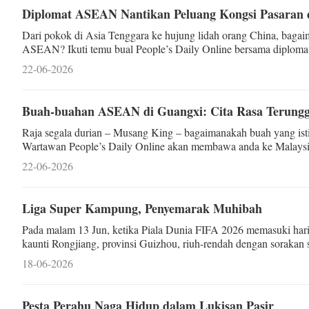
Diplomat ASEAN Nantikan Peluang Kongsi Pasaran 
Dari pokok di Asia Tenggara ke hujung lidah orang China, baga
ASEAN? Ikuti temu bual People’s Daily Online bersama diplom
depan perdagangan buah!
22-06-2026
Buah-buahan ASEAN di Guangxi: Cita Rasa Terungg
Raja segala durian – Musang King – bagaimanakah buah yang ist
Wartawan People’s Daily Online akan membawa anda ke Malaysia
22-06-2026
Liga Super Kampung, Penyemarak Muhibah
Pada malam 13 Jun, ketika Piala Dunia FIFA 2026 memasuki har
kaunti Rongjiang, provinsi Guizhou, riuh-rendah dengan sorakan 
diplomat dan pegawai dari sembilan negara Afrika b
18-06-2026
Pesta Perahu Naga Hidup dalam Lukisan Pasir