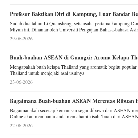
Profesor Baktikan Diri di Kampung, Luar Bandar Be
Sudah dua tahun Li Quansheng, setiausaha pertama kampung Don
Miyun ini. Dihantar oleh Universiti Pengajian Bahasa-bahasa 
gelaran mesra “Cikgu Li”. Sekejap sahaja, dia sudah pun d
29-06-2026
Buah-buahan ASEAN di Guangxi: Aroma Kelapa Tha
Mengapakah buah kelapa Thailand yang aromatik begitu popular
Thailand untuk menjejaki asal usulnya.
23-06-2026
Bagaimana Buah-buahan ASEAN Merentas Ribuan B
Bagaimanakah sececap kemanisan segar dibawa dari ASEAN meren
Online akan membantu anda memahami kisah ‘buah dari ASEAN, 
22-06-2026