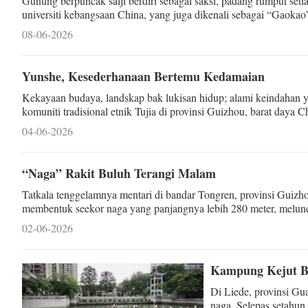
Gunung berpuncak salji berdiri sebagai saksi, padang rumput seti
universiti kebangsaan China, yang juga dikenali sebagai “Gaokao
provinsi Qinghai pada ketinggian purata lebih 4,000
08-06-2026
Yunshe, Kesederhanaan Bertemu Kedamaian
Kekayaan budaya, landskap bak lukisan hidup; alami keindahan 
komuniti tradisional etnik Tujia di provinsi Guizhou, barat daya C
04-06-2026
“Naga” Rakit Buluh Terangi Malam
Tatkala tenggelamnya mentari di bandar Tongren, provinsi Guizho
membentuk seekor naga yang panjangnya lebih 280 meter, melunc
Budaya Zhongnanmen.
02-06-2026
Kampung Kejut Bo
Di Liede, provinsi Gu
naga. Selepas setahun