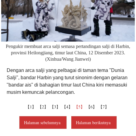
Pengukir membuat arca salji semasa pertandingan salji di Harbin,
provinsi Heilongjiang, timur laut China, 12 Disember 2023.
(Xinhua/Wang Jianwei)
Dengan arca salji yang pelbagai di taman tema "Dunia
Salji", bandar Harbin yang turut sinonim dengan gelaran
"bandar ais" di bahagian timur laut China kini memasuki
musim kemuncak pelancongan.
【1】
【2】
【3】
【4】
【5】
【6】
【7】
Halaman sebelumnya
Halaman berikutnya