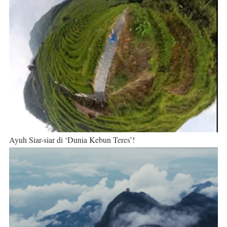
Ayuh Siar-siar di ‘Dunia Kebun Teres’!