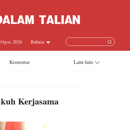
 Ogos, 2026
Bahasa
中文简体
Komentar
Lain-lain
English
China-ASEAN
日本語
China-Dunia
ukuh Kerjasama
Français
Terkini
Español
Русский