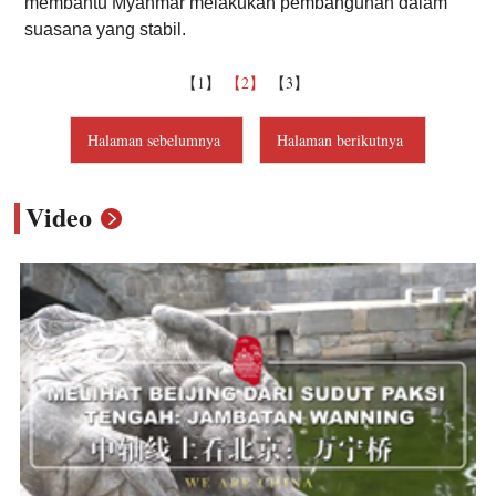
membantu Myanmar melakukan pembangunan dalam
suasana yang stabil.
【1】
【2】
【3】
Halaman sebelumnya
Halaman berikutnya
Video