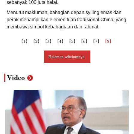
sebanyak 100 juta helai.
Menurut makluman, bahagian depan syiling emas dan
perak menampilkan elemen tuah tradisional China, yang
membawa simbol kebahagiaan dan rahmat.
【1】
【2】
【3】
【4】
【5】
【6】
【7】
【8】
Halaman sebelumnya
Video