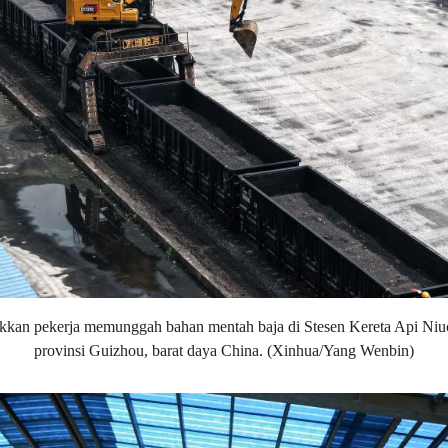
ukkan pekerja memunggah bahan mentah baja di Stesen Kereta Api Ni
provinsi Guizhou, barat daya China. (Xinhua/Yang Wenbin)