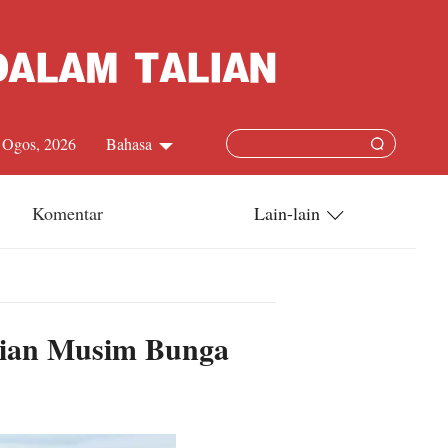
8 Ogos, 2026
Bahasa
中文简体
Komentar
Lain-lain
English
China-ASEAN
日本語
China-Dunia
anian Musim Bunga
Français
Terkini
Español
Русский