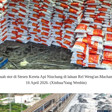
buah stor di Stesen Kereta Api Niuchang di laluan Rel Weng'an-Machan
16 April 2026. (Xinhua/Yang Wenbin)