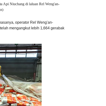
eta Api Niuchang di laluan Rel Weng'an-
Ελληνικά
n)
Tiếng Việt
masanya, operator Rel Weng'an-
 telah mengangkut lebih 1,664 gerabak
اردو
हिन्दी