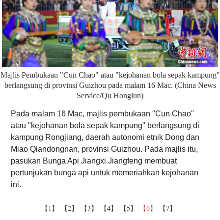
Majlis Pembukaan "Cun Chao" atau "kejohanan bola sepak kampung"
berlangsung di provinsi Guizhou pada malam 16 Mac. (China News
Service/Qu Honglun)
Pada malam 16 Mac, majlis pembukaan "Cun Chao"
atau "kejohanan bola sepak kampung" berlangsung di
kampung Rongjiang, daerah autonomi etnik Dong dan
Miao Qiandongnan, provinsi Guizhou. Pada majlis itu,
pasukan Bunga Api Jiangxi Jiangfeng membuat
pertunjukan bunga api untuk memeriahkan kejohanan
ini.
【1】
【2】
【3】
【4】
【5】
【6】
【7】