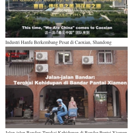
Industri Hanfu Berkembang Pesat di Caoxian, Shandong
Jalan-jalan Bandar: Terokai Kehidupan di Bandar Pantai Xiamen