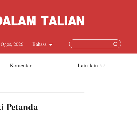
 Ogos, 2026
Bahasa
中文简体
Komentar
Lain-lain
English
China-ASEAN
日本語
China-Dunia
i Petanda
Français
Terkini
Español
Русский