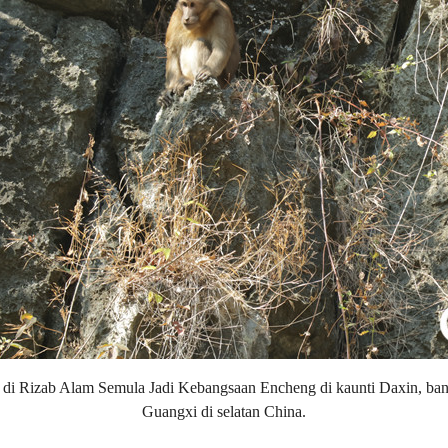
 di Rizab Alam Semula Jadi Kebangsaan Encheng di kaunti Daxin, b
Guangxi di selatan China.