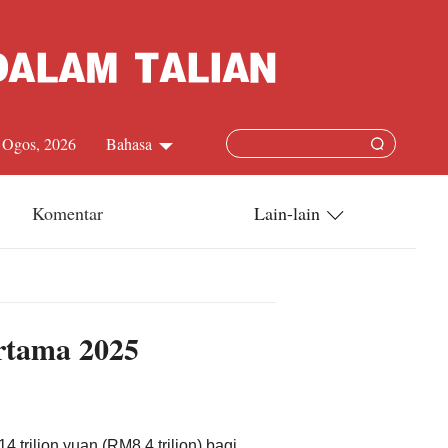
7 Ogos, 2026
Bahasa
中文简体
Komentar
Lain-lain
English
China-ASEAN
日本語
China-Dunia
rtama 2025
Français
Terkini
Español
Русский
rilion yuan (RM8.4 trilion) bagi