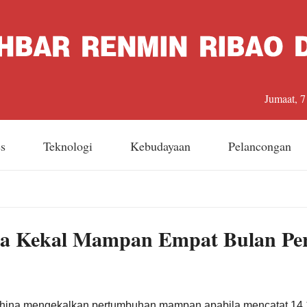
Jumaat, 
es
Teknologi
Kebudayaan
Pelancongan
na Kekal Mampan Empat Bulan Pe
hina mengekalkan pertumbuhan mampan apabila mencatat 14.14 t