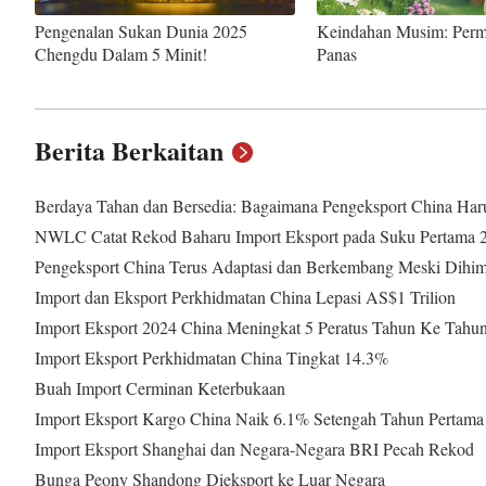
Pengenalan Sukan Dunia 2025
Keindahan Musim: Per
Chengdu Dalam 5 Minit!
Panas
Berita Berkaitan
Berdaya Tahan dan Bersedia: Bagaimana Pengeksport China Har
NWLC Catat Rekod Baharu Import Eksport pada Suku Pertama 
Pengeksport China Terus Adaptasi dan Berkembang Meski Dihimp
Import dan Eksport Perkhidmatan China Lepasi AS$1 Trilion
Import Eksport 2024 China Meningkat 5 Peratus Tahun Ke Tahu
Import Eksport Perkhidmatan China Tingkat 14.3%
Buah Import Cerminan Keterbukaan
Import Eksport Kargo China Naik 6.1% Setengah Tahun Pertama
Import Eksport Shanghai dan Negara-Negara BRI Pecah Rekod
Bunga Peony Shandong Dieksport ke Luar Negara