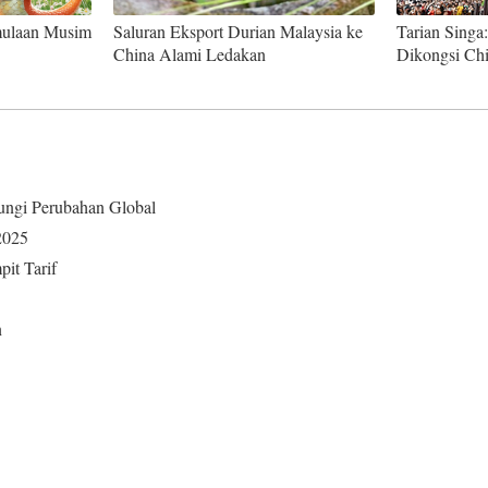
mulaan Musim
Saluran Eksport Durian Malaysia ke
Tarian Sing
China Alami Ledakan
Dikongsi Chi
ungi Perubahan Global
2025
it Tarif
n