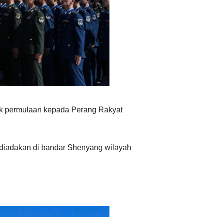
Ελληνικά
Tiếng Việt
اردو
हिन्दी
tik permulaan kepada Perang Rakyat
h diadakan di bandar Shenyang wilayah