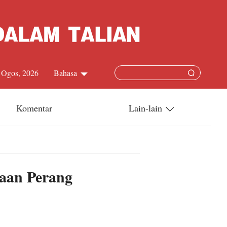
7 Ogos, 2026
Bahasa
中文简体
Komentar
Lain-lain
English
China-ASEAN
日本語
China-Dunia
laan Perang
Français
Terkini
Español
Русский