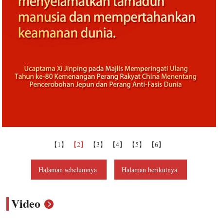
【1】
【2】
【3】
【4】
【5】
【6】
Halaman sebelumnya
Halaman berikutnya
Video