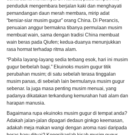
penduduk mengembara berjalan kaki dan menghayati
pemandangan daun merah membara, mirip adat
“bersiar-siar musim gugur” orang China. Di Perancis,
penuaian anggur bermakna tibanya permulaan musim
membuat wain, sama dengan tradisi China membuat
wain beras pada Qiufen; kedua-duanya menunjukkan
rasa hormat terhadap ritma alam.
“Pabila layang-layang sedia terbang esok, hari ini musim
gugur berbelah bagi.” Ekuinoks musim gugur titik
perubahan musim; di satu sebelah terasa tinggalan
musim panas, di sebelah lain bermulanya musim gugur
sebenar. Ia juga masa penting musim menuai, yang
padanya dikatakan terkandung kemurahan hati alam dan
harapan manusia.
Bagaimana rupa ekuinoks musim gugur di tempat anda?
Adakah jalan-jalan dipagari dedaun ginkgo keemasan,
adakah meja makan wangi dengan aroma nasi daripada
beras baru dituai? Kongsikanlah kisah musim gugur