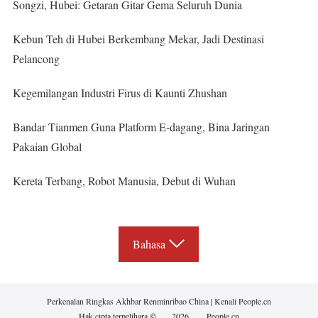
Songzi, Hubei: Getaran Gitar Gema Seluruh Dunia
Kebun Teh di Hubei Berkembang Mekar, Jadi Destinasi
Pelancong
Kegemilangan Industri Firus di Kaunti Zhushan
Bandar Tianmen Guna Platform E-dagang, Bina Jaringan
Pakaian Global
Kereta Terbang, Robot Manusia, Debut di Wuhan
Bahasa
Perkenalan Ringkas Akhbar Renminribao China
|
Kenali People.cn
Hak cipta terpelihara ©
2026
People.cn