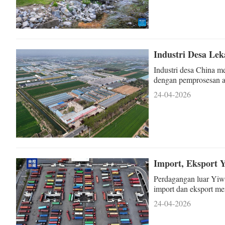
Industri Desa L
Industri desa China 
dengan pemprosesan ag
menampakkan prestasi
24-04-2026
Import, Eksport 
Perdagangan luar Yiwu 
import dan eksport me
tahun ini.
24-04-2026