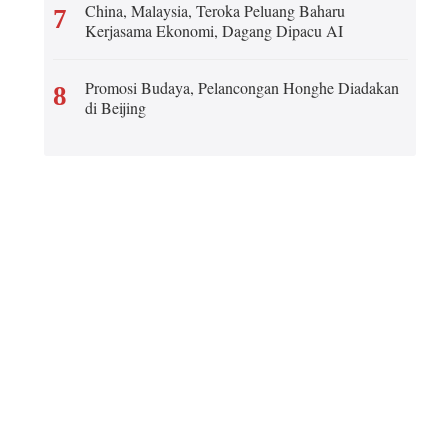
China, Malaysia, Teroka Peluang Baharu
7
Kerjasama Ekonomi, Dagang Dipacu AI
Ελληνικά
Promosi Budaya, Pelancongan Honghe Diadakan
Tiếng Việt
8
di Beijing
اردو
हिन्दी