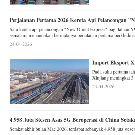
Perjalanan Pertama 2026 Kereta Api Pelancongan "
Satu kereta api pelancongan "New Orient Express" bagi laluan Y
semalam, menandakan bermulanya perjalanan pertama perkhidmatan
24-04-2026
Import Eksport X
Pada suku pertama tah
Xinjiang meningkat 3.
(RM64.8 bilion). Prest
23-04-2026
yang pernah julung k
4.958 Juta Stesen Asas 5G Beroperasi di China Seta
Setakat akhir bulan Mac 2026, terdapat sebanyak 4.958 juta stese