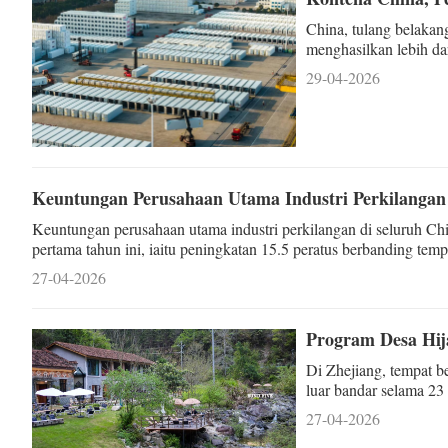
China, tulang belakang
menghasilkan lebih da
peratus tahun ke tahun
29-04-2026
Keuntungan Perusahaan Utama Industri Perkilangan 
Keuntungan perusahaan utama industri perkilangan di seluruh C
pertama tahun ini, iaitu peningkatan 15.5 peratus berbanding tem
27-04-2026
Program Desa Hi
Di Zhejiang, tempat 
luar bandar selama 23
hidup kepada menjan
27-04-2026
indah.