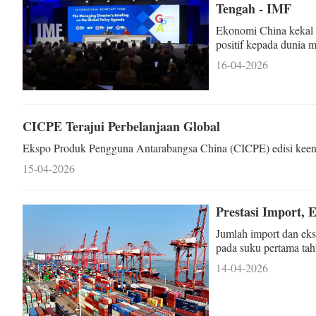
Tengah - IMF
Ekonomi China kekal 
positif kepada dunia 
ekonomi global.
16-04-2026
CICPE Terajui Perbelanjaan Global
Ekspo Produk Pengguna Antarabangsa China (CICPE) edisi keenam
15-04-2026
Prestasi Import, 
Jumlah import dan eks
pada suku pertama tah
Kastam China (GACC
14-04-2026