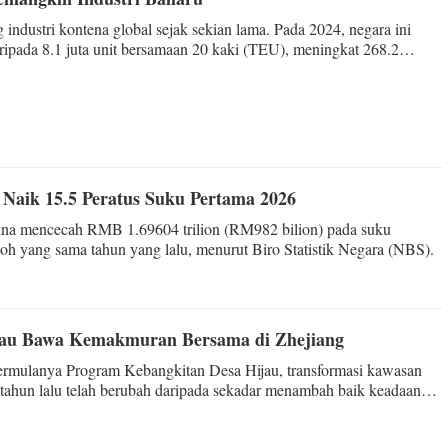
 industri kontena global sejak sekian lama. Pada 2024, negara ini
ripada 8.1 juta unit bersamaan 20 kaki (TEU), meningkat 268.2
, mewakili 96 peratus output sedunia.
Naik 15.5 Peratus Suku Pertama 2026
hina mencecah RMB 1.69604 trilion (RM982 bilion) pada suku
poh yang sama tahun yang lalu, menurut Biro Statistik Negara (NBS).
jau Bawa Kemakmuran Bersama di Zhejiang
bermulanya Program Kebangkitan Desa Hijau, transformasi kawasan
 tahun lalu telah berubah daripada sekadar menambah baik keadaan
jikan kemakmuran bersama sambil membina kampung-kampung