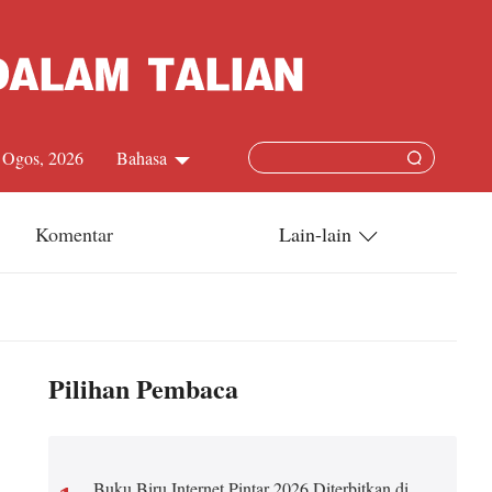
 Ogos, 2026
Bahasa
中文简体
Komentar
Lain-lain
English
China-ASEAN
日本語
China-Dunia
Pilihan Pembaca
Français
Terkini
Español
Buku Biru Internet Pintar 2026 Diterbitkan di
Русский